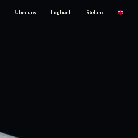
Über uns
n
Über uns
Logbuch
Stellen