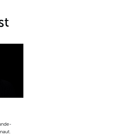
st
unde-
naut.