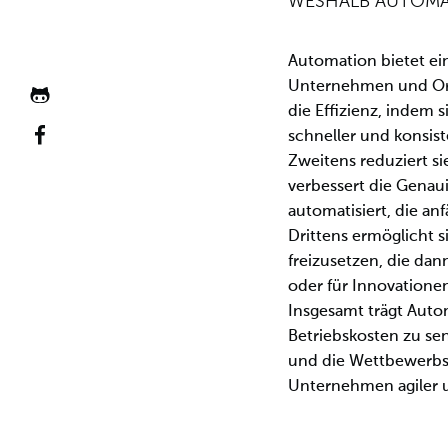
WESHALB AUTOMA
Automation bietet ein
Unternehmen und Orga
JOSHMARTIN
die Effizienz, indem 
github Profil
JOSHMARTIN
schneller und konsist
facebook
Zweitens reduziert s
Profil
verbessert die Genau
automatisiert, die anf
Drittens ermöglicht s
freizusetzen, die dan
oder für Innovation
Insgesamt trägt Auto
Betriebskosten zu sen
und die Wettbewerbsf
Unternehmen agiler u