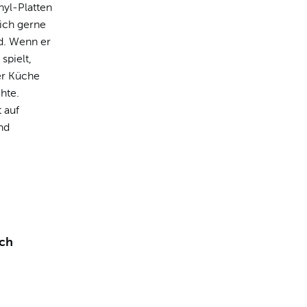
nyl-Platten
lich gerne
d. Wenn er
spielt,
er Küche
chte.
 auf
nd
.ch