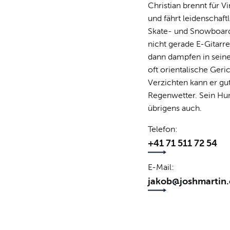
Christian brennt für Vi
und fährt leidenschaft
Skate- und Snowboar
nicht gerade E-Gitarre 
dann dampfen in sein
oft orientalische Geri
Verzichten kann er gut
Regenwetter. Sein Hu
übrigens auch.
Telefon
+41 71 511 72 54
E-Mail
jakob@joshmartin