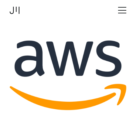
JOSHMARTIN
>
Link zur Startseite
Betrieb
> aws
Angebot
Projekte
Technologien
Über uns
Logbuch
Stellen