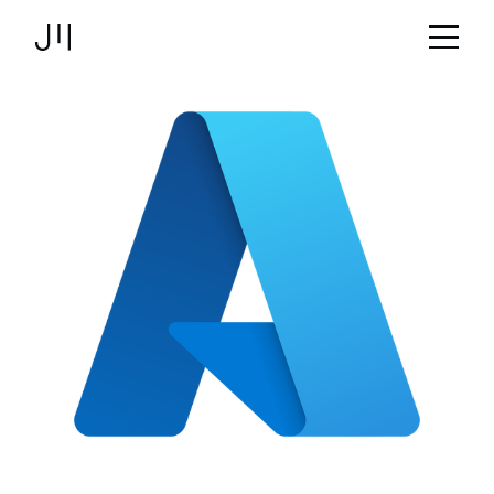
JOSHMARTIN
>
Link zur Startseite
Betrieb
> Azure
Angebot
Projekte
Technologien
Über uns
Logbuch
Stellen