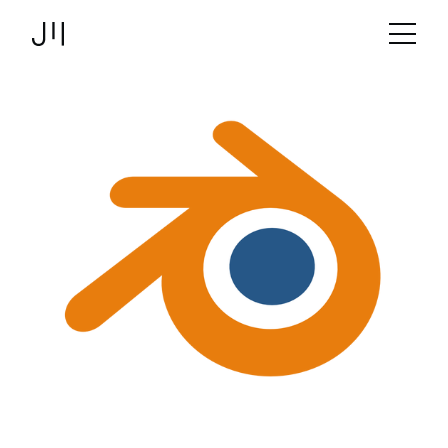
JOSHMARTIN
>
Link zur Startseite
Design
> Blender
Angebot
Projekte
Technologien
Über uns
Logbuch
Stellen