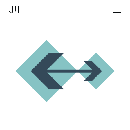
JOSHMARTIN
>
Link zur Startseite
Tools & Frameworks
> gRPC
Angebot
Projekte
Technologien
Über uns
Logbuch
Stellen