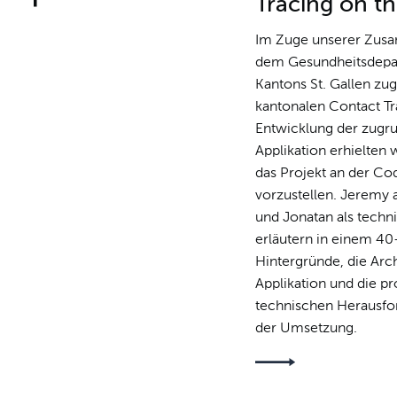
Tracing on t
facebook
Im Zuge unserer Zus
Profil
dem Gesundheitsdepa
Kantons St. Gallen zu
kantonalen Contact Tr
Entwicklung der zugr
Applikation erhielten 
das Projekt an der C
vorzustellen. Jeremy 
und Jonatan als techni
erläutern in einem 40
Hintergründe, die Arch
Applikation und die p
technischen Herausf
der Umsetzung.