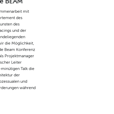
he BEAM
ammenarbeit mit
rtement des
gunsten des
acings und der
undeliegenden
wir die Möglichkeit,
ode Beam Konferenz
als Projektmanager
scher Leiter
-minütigen Talk die
itektur der
rozessualen und
orderungen während