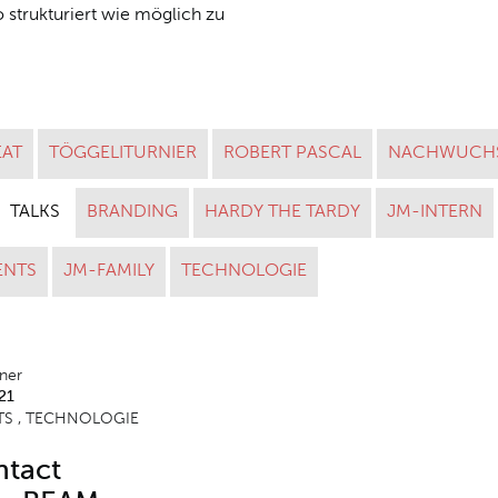
 strukturiert wie möglich zu
EAT
TÖGGELITURNIER
ROBERT PASCAL
NACHWUCH
TALKS
BRANDING
HARDY THE TARDY
JM-INTERN
ENTS
JM-FAMILY
TECHNOLOGIE
nner
21
TS
TECHNOLOGIE
ntact