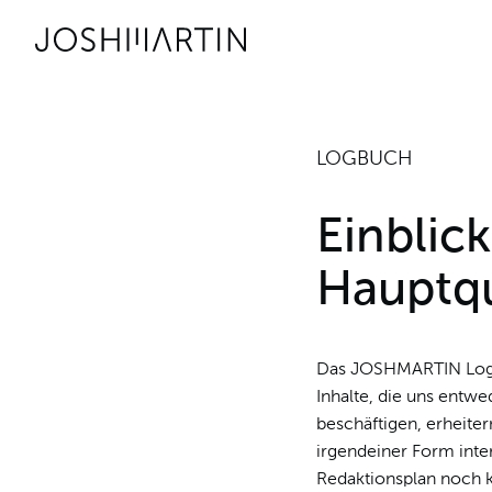
Link zur Startseite
JOSHMARTIN
>
> Talks
LOGBUCH
Einblic
Hauptqu
Das JOSHMARTIN Logbu
Inhalte, die uns entwe
beschäftigen, erheite
irgendeiner Form inte
Redaktionsplan noch k