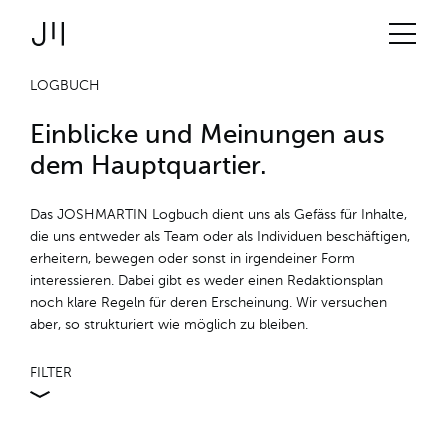
JOSHMARTIN
>
Link zur Startseite
Logbuch
> JM-intern
Angebot
LOGBUCH
Einblicke und Meinungen aus
Projekte
dem Hauptquartier.
Technologien
Das JOSHMARTIN Logbuch dient uns als Gefäss für Inhalte,
die uns entweder als Team oder als Individuen beschäftigen,
erheitern, bewegen oder sonst in irgendeiner Form
Über uns
interessieren. Dabei gibt es weder einen Redaktionsplan
noch klare Regeln für deren Erscheinung. Wir versuchen
aber, so strukturiert wie möglich zu bleiben.
Logbuch
FILTER
Stellen