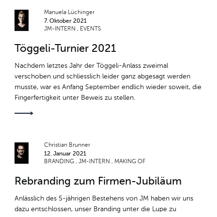
ALLE
Manuela Lüchinger
7. Oktober 2021
TEAM RETREAT
JM-INTERN
EVENTS
Töggeli-Turnier 2021
TÖGGELITURNIER
Nachdem letztes Jahr der Töggeli-Anlass zweimal
ROBERT PASCAL
verschoben und schliesslich leider ganz abgesagt werden
musste, war es Anfang September endlich wieder soweit, die
NACHWUCHS
Fingerfertigkeit unter Beweis zu stellen.
SCHNUPPERTAGE
TALKS
Christian Brunner
12. Januar 2021
BRANDING
BRANDING
JM-INTERN
MAKING OF
Rebranding zum Firmen-Jubiläum
HARDY THE TARDY
Anlässlich des 5-jährigen Bestehens von JM haben wir uns
JM-INTERN
dazu entschlossen, unser Branding unter die Lupe zu