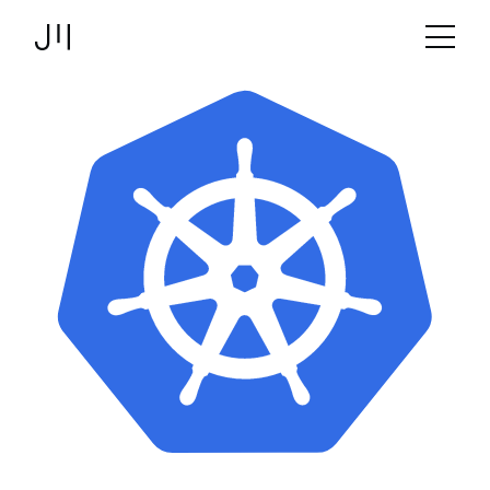
JOSHMARTIN
>
Link zur Startseite
Betrieb
> Kubernetes
Angebot
Projekte
Technologien
Über uns
Logbuch
Stellen