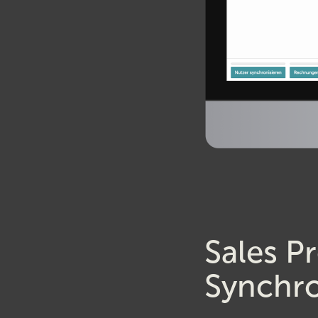
Sales P
Synchro