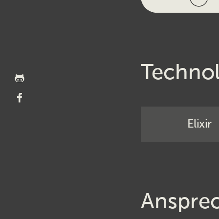
Technol
JOSHMARTIN
github Profil
JOSHMARTIN
facebook
Elixir
Profil
Anspre