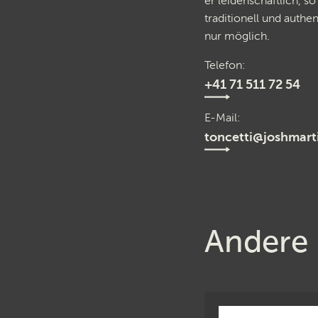
er leidenschaftlich, so
traditionell und authe
nur möglich.
Telefon
+41 71 511 72 54
E-Mail
toncetti@joshmart
Andere 