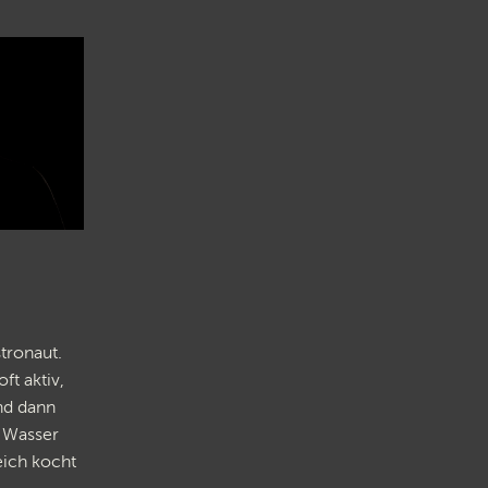
tronaut.
ft aktiv,
nd dann
m Wasser
eich kocht