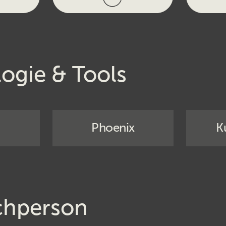
ogie & Tools
Phoenix
K
chperson