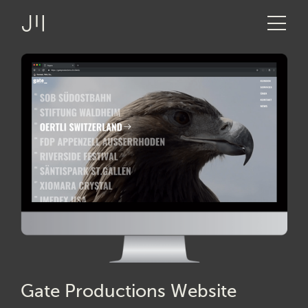
JOSHMARTIN
>
Link zur Startseite
> Gate Productions
Angebot
Screendesign
Website
Projekte
Technologien
Über uns
Logbuch
Stellen
Gate Productions Website