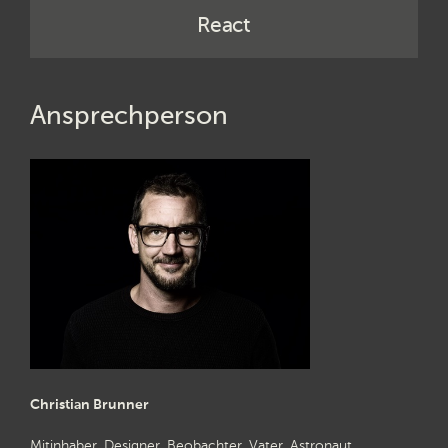
React
Ansprechperson
Christian Brunner
Mitinhaber, Designer, Beobachter, Vater, Astronaut.