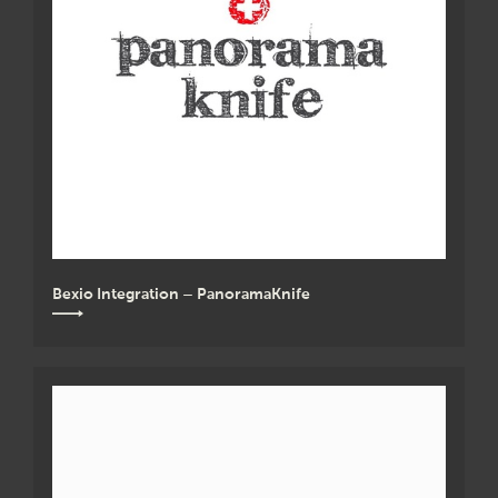
Bexio Integration – PanoramaKnife