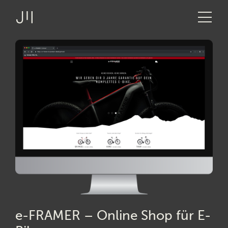
JOSHMARTIN
>
Link zur Startseite
> e-FRAMER –
Angebot
Applikationsentwicklung
Online Shop
Projekte
für E-Bikes
Technologien
Über uns
Logbuch
Stellen
e-FRAMER – Online Shop für E-