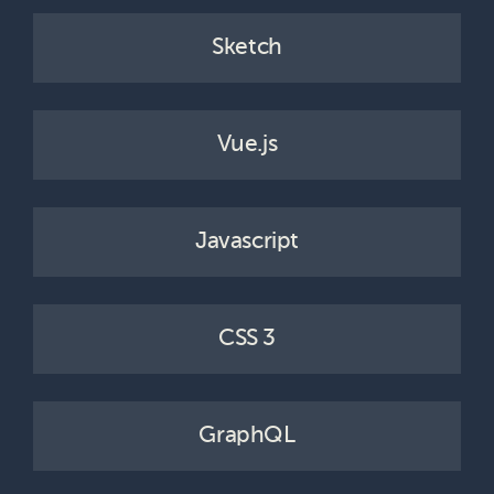
Sketch
Vue.js
Javascript
CSS 3
GraphQL