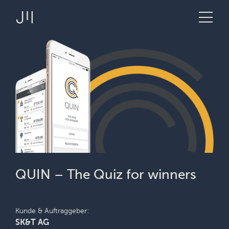
JOSHMARTIN
>
Link zur Startseite
> QUIN – The
Angebot
Applikationsentwicklung
Quiz for
Projekte
winners
Technologien
Über uns
Logbuch
QUIN – The Quiz for winners
Stellen
Kunde & Auftraggeber
SK&T AG